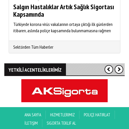
Sigortacılık ve Özel Emeklilik Düzen
Salgın Hastalıklar Artık Sağlık Sigortası
Kapsamında
Türkiyede korona virüs vakalarının ortaya çıktığı ilk günlerden
itibaren, aslında poliçe kapsamında bulunmamasına rağmen
Covid-19 nedeniyle
Sektörden Tüm Haberler
YETKİLİ ACENTELİKLERİMİZ
ANA SAYFA
HIZMETLERIMIZ
POLIÇE HATIRLAT
İLETIŞIM
SIGORTA TEKLIF AL